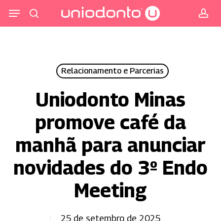
Pular
Menu
para
procurar
co
o
conteúdo
principal
Relacionamento e Parcerias
Uniodonto Minas
promove café da
manhã para anunciar
novidades do 3º Endo
Meeting
25 de setembro de 2025