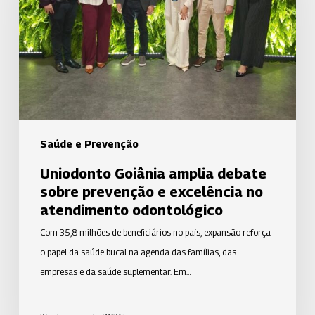
debate
sobre
prevenção
e
excelência
no
atendimento
odontológico
Saúde e Prevenção
Uniodonto Goiânia amplia debate
sobre prevenção e excelência no
atendimento odontológico
Com 35,8 milhões de beneficiários no país, expansão reforça
o papel da saúde bucal na agenda das famílias, das
empresas e da saúde suplementar. Em…