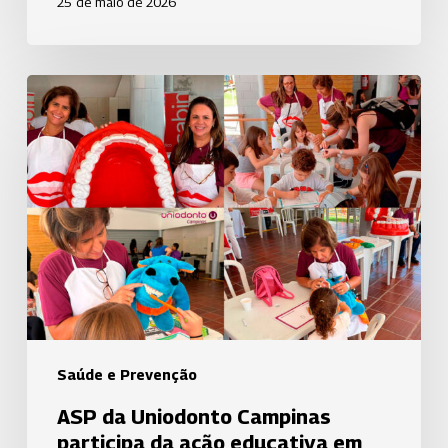
25 de maio de 2026
ASP
da
Uniodonto
Campinas
participa
da
ação
educativa
em
parceria
com
Saúde e Prevenção
a
ASP da Uniodonto Campinas
EPTV
participa da ação educativa em