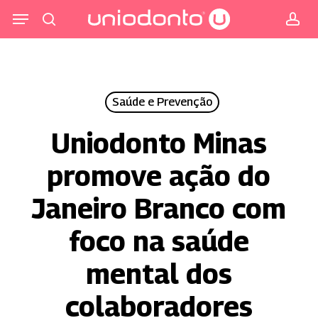
Pular
Menu
para
procurar
co
o
conteúdo
principal
Saúde e Prevenção
Uniodonto Minas
promove ação do
Janeiro Branco com
foco na saúde
mental dos
colaboradores