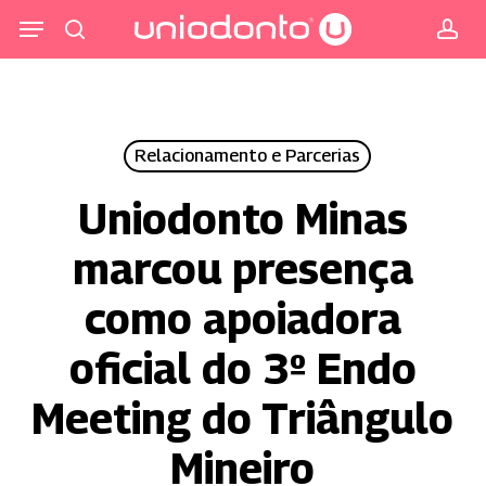
Pular
Menu
para
procurar
co
o
conteúdo
principal
Relacionamento e Parcerias
Uniodonto Minas
marcou presença
como apoiadora
oficial do 3º Endo
Meeting do Triângulo
Mineiro