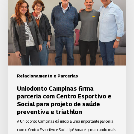
firma
parceria
com
Centro
Esportivo
e
Social
para
projeto
Relacionamento e Parcerias
de
Uniodonto Campinas firma
saúde
parceria com Centro Esportivo e
preventiva
Social para projeto de saúde
e
preventiva e triathlon
triathlon
A Uniodonto Campinas dá início a uma importante parceria
com o Centro Esportivo e Social Ipê Amarelo, marcando mais