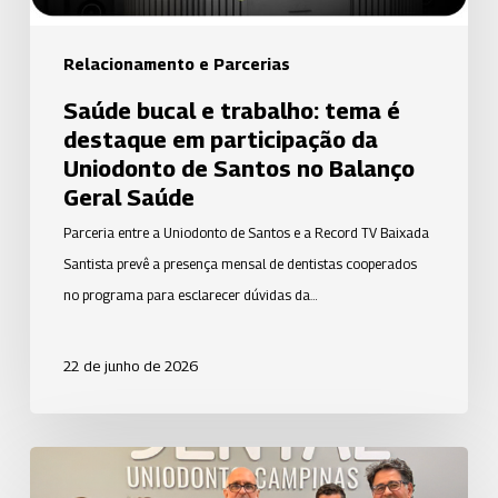
da
Uniodonto
Relacionamento e Parcerias
de
Saúde bucal e trabalho: tema é
Santos
destaque em participação da
no
Uniodonto de Santos no Balanço
Balanço
Geral Saúde
Geral
Parceria entre a Uniodonto de Santos e a Record TV Baixada
Saúde
Santista prevê a presença mensal de dentistas cooperados
no programa para esclarecer dúvidas da…
22 de junho de 2026
Uniodonto
Campinas