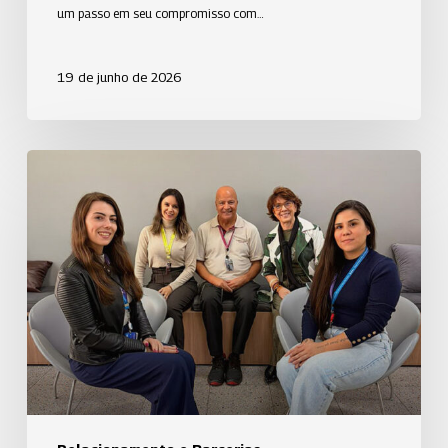
um passo em seu compromisso com…
19 de junho de 2026
Uniodonto
Campinas
recebe
representantes
da
EPTV
Campinas
em
sua
sede