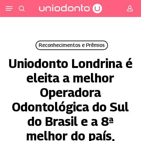
Pular
Menu
para
procurar
co
o
conteúdo
principal
Reconhecimentos e Prêmios
Uniodonto Londrina é
eleita a melhor
Operadora
Odontológica do Sul
do Brasil e a 8ª
melhor do país,