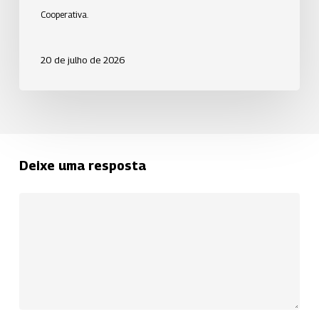
colaborador
Cooperativa.
com
25
20 de julho de 2026
anos
de
casa
Deixe uma resposta