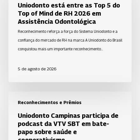
entre
Uniodonto está entre as Top 5 do
as
Top of Mind de RH 2026 em
Top
Assistência Odontológica
5
Reconhecimento reforça a força do Sistema Uniodonto e a
do
confiança do mercado de RH na marca A Uniodonto do Brasil
Top
conquistou mais um importante reconhecimento…
of
Mind
5 de agosto de 2026
de
RH
2026
Uniodonto
em
Reconhecimentos e Prêmios
Campinas
Assistência
participa
Uniodonto Campinas participa de
Odontológica
de
podcast da VTV SBT em bate-
podcast
papo sobre saúde e
da
cooperativismo