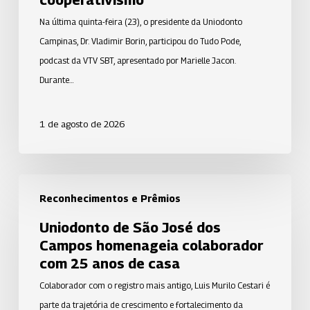
VTV
Na última quinta-feira (23), o presidente da Uniodonto
SBT
Campinas, Dr. Vladimir Borin, participou do Tudo Pode,
em
podcast da VTV SBT, apresentado por Marielle Jacon.
bate-
Durante…
papo
sobre
1 de agosto de 2026
saúde
e
cooperativismo
Uniodonto
Reconhecimentos e Prêmios
de
São
Uniodonto de São José dos
José
Campos homenageia colaborador
dos
com 25 anos de casa
Campos
Colaborador com o registro mais antigo, Luis Murilo Cestari é
homenageia
parte da trajetória de crescimento e fortalecimento da