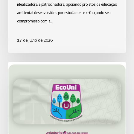
idealizadora e patrocinadora, apoiando projetos de educação
ambiental desenvolvidos por estudantes e reforçando seu
compromisso com a…
17 de julho de 2026
Uniodonto
de
São
José
dos
Campos
reforça
compromisso
com