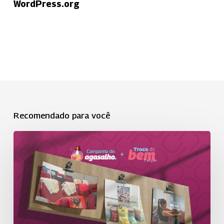
WordPress.org
Recomendado para você
Campanha
do
Agasalho
2026
une
solidariedade
e