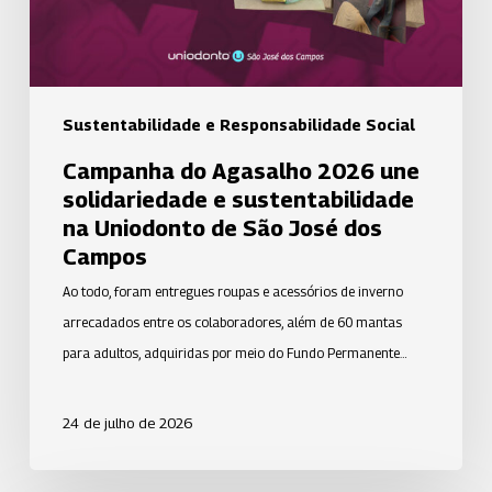
sustentabilidade
na
Uniodonto
de
Sustentabilidade e Responsabilidade Social
São
Campanha do Agasalho 2026 une
José
solidariedade e sustentabilidade
dos
na Uniodonto de São José dos
Campos
Campos
Ao todo, foram entregues roupas e acessórios de inverno
arrecadados entre os colaboradores, além de 60 mantas
para adultos, adquiridas por meio do Fundo Permanente…
24 de julho de 2026