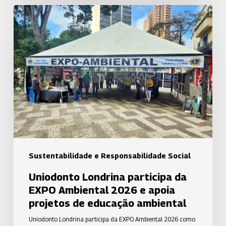
Uniodonto
Londrina
participa
da
EXPO
Ambiental
2026
e
apoia
projetos
de
Sustentabilidade e Responsabilidade Social
educação
Uniodonto Londrina participa da
ambiental
EXPO Ambiental 2026 e apoia
projetos de educação ambiental
Uniodonto Londrina participa da EXPO Ambiental 2026 como