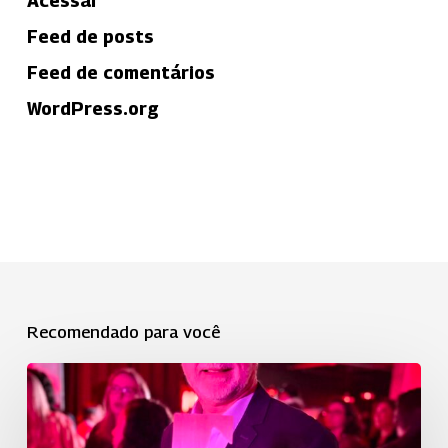
Acessar
Feed de posts
Feed de comentários
WordPress.org
Recomendado para você
Uniodonto
está
entre