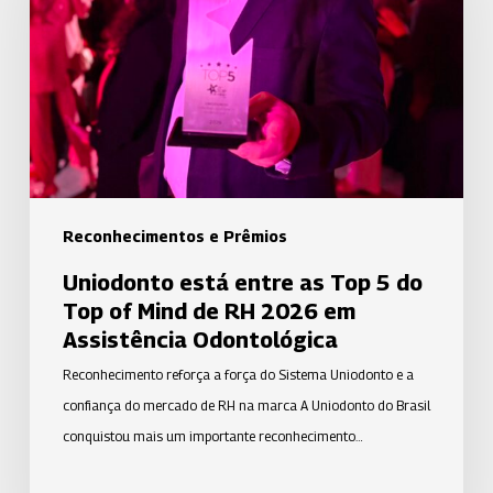
as
Top
5
do
Top
of
Mind
de
Reconhecimentos e Prêmios
RH
Uniodonto está entre as Top 5 do
2026
Top of Mind de RH 2026 em
em
Assistência Odontológica
Assistência
Reconhecimento reforça a força do Sistema Uniodonto e a
Odontológica
confiança do mercado de RH na marca A Uniodonto do Brasil
conquistou mais um importante reconhecimento…