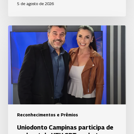
5 de agosto de 2026
Uniodonto
Campinas
participa
de
podcast
da
VTV
SBT
em
bate-
papo
Reconhecimentos e Prêmios
sobre
Uniodonto Campinas participa de
saúde