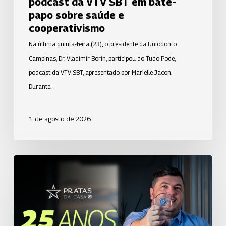
podcast da VTV SBT em bate-
e
papo sobre saúde e
cooperativismo
cooperativismo
Na última quinta-feira (23), o presidente da Uniodonto
Campinas, Dr. Vladimir Borin, participou do Tudo Pode,
podcast da VTV SBT, apresentado por Marielle Jacon.
Durante…
1 de agosto de 2026
Uniodonto
de
São
José
dos