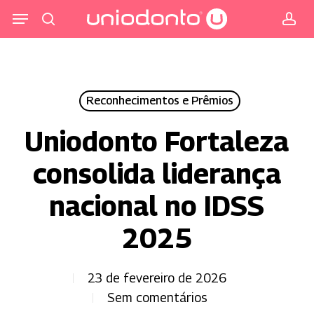
Pular
Menu
para
procurar
co
o
conteúdo
principal
Reconhecimentos e Prêmios
Uniodonto Fortaleza
consolida liderança
nacional no IDSS
2025
23 de fevereiro de 2026
Sem comentários