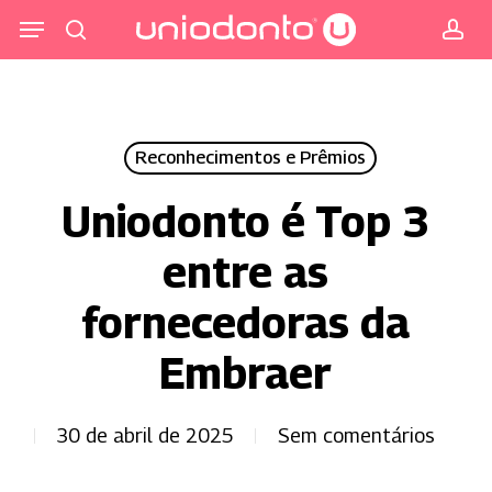
Pular
Menu
para
procurar
co
o
conteúdo
principal
Reconhecimentos e Prêmios
Uniodonto é Top 3
entre as
fornecedoras da
Embraer
30 de abril de 2025
Sem comentários