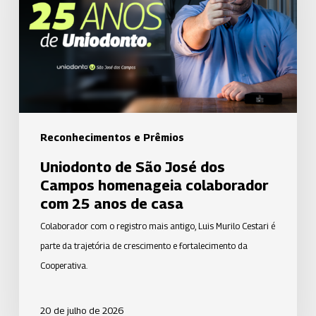
dos
Campos
homenageia
colaborador
com
25
anos
Reconhecimentos e Prêmios
de
Uniodonto de São José dos
casa
Campos homenageia colaborador
com 25 anos de casa
Colaborador com o registro mais antigo, Luis Murilo Cestari é
parte da trajetória de crescimento e fortalecimento da
Cooperativa.
20 de julho de 2026