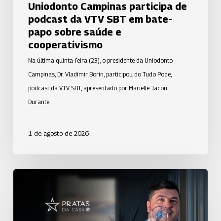
Uniodonto Campinas participa de
saúde
podcast da VTV SBT em bate-
e
papo sobre saúde e
cooperativismo
cooperativismo
Na última quinta-feira (23), o presidente da Uniodonto
Campinas, Dr. Vladimir Borin, participou do Tudo Pode,
podcast da VTV SBT, apresentado por Marielle Jacon.
Durante…
1 de agosto de 2026
Uniodonto
de
São
José