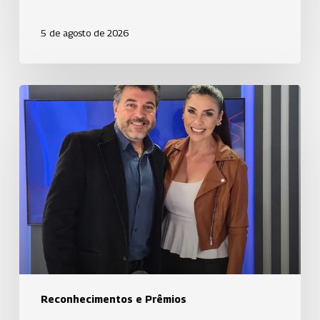
5 de agosto de 2026
Uniodonto
Campinas
participa
de
podcast
da
VTV
SBT
em
bate-
papo
Reconhecimentos e Prêmios
sobre