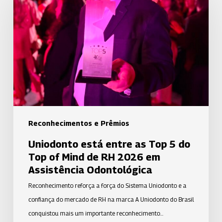
entre
as
Top
5
do
Top
of
Mind
de
Reconhecimentos e Prêmios
RH
Uniodonto está entre as Top 5 do
2026
Top of Mind de RH 2026 em
em
Assistência Odontológica
Assistência
Reconhecimento reforça a força do Sistema Uniodonto e a
Odontológica
confiança do mercado de RH na marca A Uniodonto do Brasil
conquistou mais um importante reconhecimento…