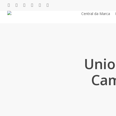
Pular
twitter
facebook
youtube
instagram
phone
email
para
Central da Marca
o
conteúdo
principal
Unio
Cam