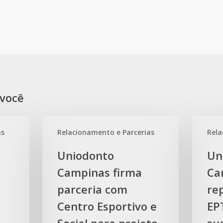
você
Uniodonto
Uniodont
as
Relacionamento e Parcerias
Rela
Campinas
Campina
firma
recebe
Uniodonto
Un
parceria
represent
Campinas firma
Ca
com
da
Centro
parceria com
EPTV
re
Esportivo
Campina
Centro Esportivo e
EP
e
em