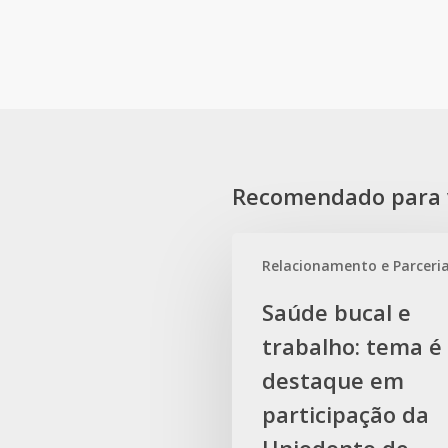
Recomendado para 
Saúde
Relacionamento e Parceri
bucal
e
Saúde bucal e
trabalho:
trabalho: tema é
tema
é
destaque em
destaque
participação da
em