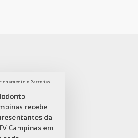
o
cionamento e Parcerias
s
iodonto
antes
mpinas recebe
presentantes da
s
TV Campinas em