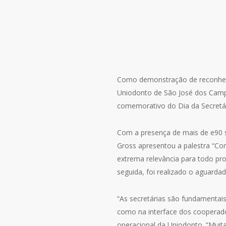
Como demonstração de reconhecim
Uniodonto de São José dos Campo
comemorativo do Dia da Secretár
Com a presença de mais de e90 s
Gross apresentou a palestra “C
extrema relevância para todo pro
seguida, foi realizado o aguardad
“As secretárias são fundamentai
como na interface dos cooperado
operacional da Uniodonto. “Muita