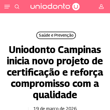
Pular
Menu
para
procurar
co
o
conteúdo
principal
Saúde e Prevenção
Uniodonto Campinas
inicia novo projeto de
certificação e reforça
compromisso com a
qualidade
19 de março de 2026