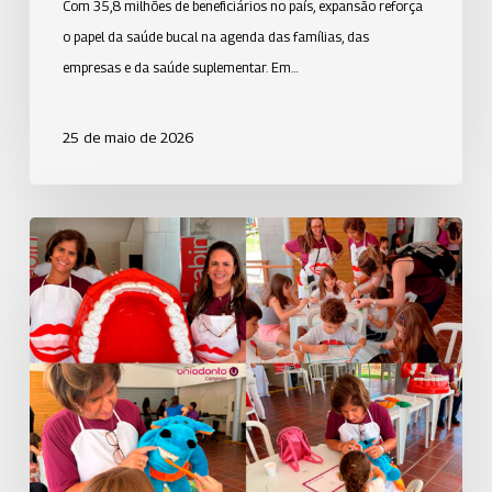
Com 35,8 milhões de beneficiários no país, expansão reforça
o papel da saúde bucal na agenda das famílias, das
empresas e da saúde suplementar. Em…
25 de maio de 2026
ASP
da
Uniodonto
Campinas
participa
da
ação
educativa
em