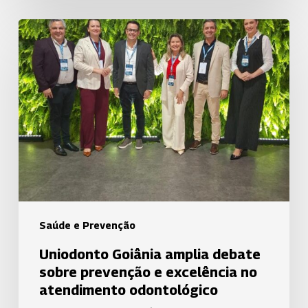
Uniodonto
Goiânia
amplia
debate
sobre
prevenção
e
excelência
no
atendimento
odontológico
Saúde e Prevenção
Uniodonto Goiânia amplia debate
sobre prevenção e excelência no
atendimento odontológico