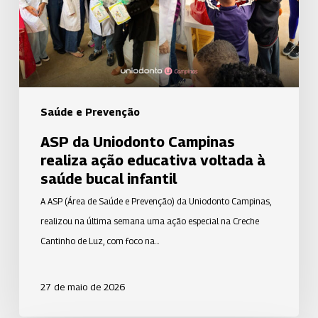
ação
educativa
voltada
à
saúde
bucal
Saúde e Prevenção
infantil
ASP da Uniodonto Campinas
realiza ação educativa voltada à
saúde bucal infantil
A ASP (Área de Saúde e Prevenção) da Uniodonto Campinas,
realizou na última semana uma ação especial na Creche
Cantinho de Luz, com foco na…
27 de maio de 2026