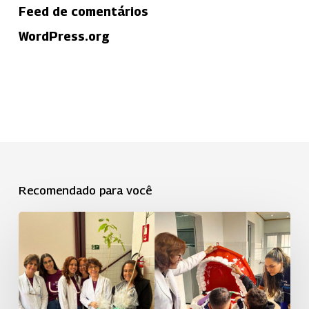
Feed de comentários
WordPress.org
Recomendado para você
ASP
da
Uniodonto
Campinas
realiza