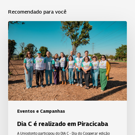
Recomendado para você
Dia
C
é
realizado
em
Piracicaba
Eventos e Campanhas
Dia C é realizado em Piracicaba
A Uniodonto participou do DIA C - Dia do Cooperar edição