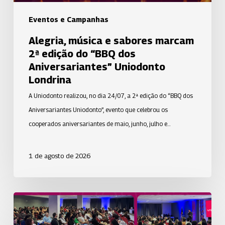
dos
Aniversariantes”
Eventos e Campanhas
Uniodonto
Alegria, música e sabores marcam
Londrina
2ª edição do “BBQ dos
Aniversariantes” Uniodonto
Londrina
A Uniodonto realizou, no dia 24/07, a 2ª edição do “BBQ dos
Aniversariantes Uniodonto”, evento que celebrou os
cooperados aniversariantes de maio, junho, julho e…
1 de agosto de 2026
A
Uniodonto