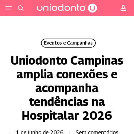
Pular
Menu
para
procurar
co
o
conteúdo
principal
Eventos e Campanhas
Uniodonto Campinas
amplia conexões e
acompanha
tendências na
Hospitalar 2026
1 de junho de 2026
Sem comentários