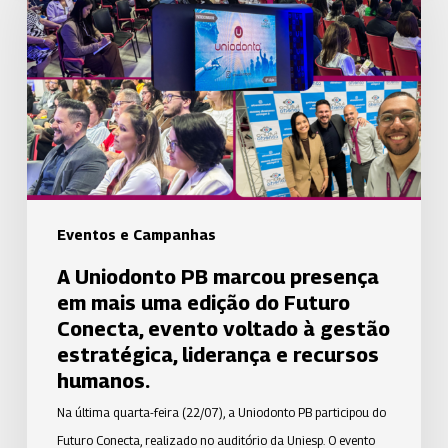
PB
marcou
presença
em
mais
uma
edição
do
Futuro
Eventos e Campanhas
Conecta,
A Uniodonto PB marcou presença
evento
em mais uma edição do Futuro
voltado
Conecta, evento voltado à gestão
à
estratégica, liderança e recursos
gestão
humanos.
estratégica,
Na última quarta-feira (22/07), a Uniodonto PB participou do
liderança
Futuro Conecta, realizado no auditório da Uniesp. O evento