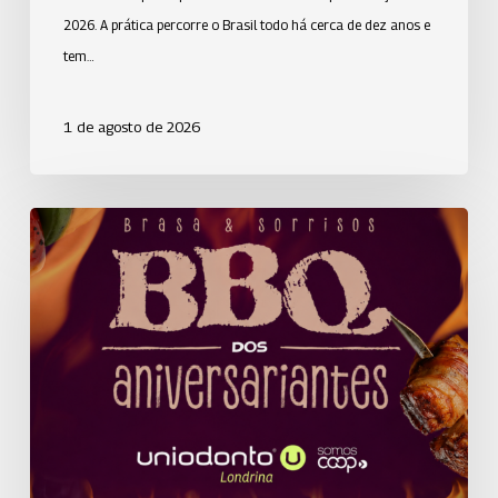
2026. A prática percorre o Brasil todo há cerca de dez anos e
tem…
1 de agosto de 2026
Alegria,
música
e
sabores
marcam
2ª
edição
do
“BBQ