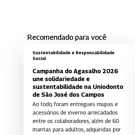
Recomendado para você
Sustentabilidade e Responsabilidade
Social
Campanha
Campanha do Agasalho 2026
do
une solidariedade e
Agasalho
sustentabilidade na Uniodonto
2026
de São José dos Campos
une
Ao todo, foram entregues roupas e
solidariedade
acessórios de inverno arrecadados
e
entre os colaboradores, além de 60
sustentabilidade
mantas para adultos, adquiridas por