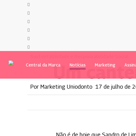
twitter
Pular
facebook
para
youtube
o
instagram
conteúdo
phone
principal
email
Sustentabilidade e Responsabilidade Social
Um cantei
Central da Marca
Notícias
Marketing
Assin
Por
Marketing Uniodonto
17 de julho de 
Não é de hoje que Sandro de Lim