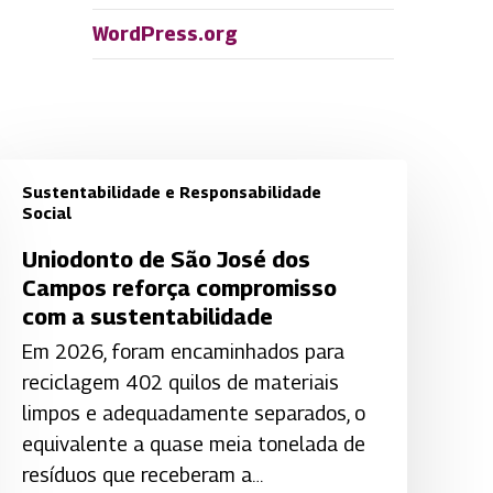
WordPress.org
Sustentabilidade e Responsabilidade
Social
niodonto
Uniodonto de São José dos
e
Campos reforça compromisso
ão
com a sustentabilidade
osé
Em 2026, foram encaminhados para
os
reciclagem 402 quilos de materiais
ampos
limpos e adequadamente separados, o
eforça
equivalente a quase meia tonelada de
ompromisso
resíduos que receberam a…