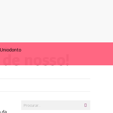
 de nosso!
o da