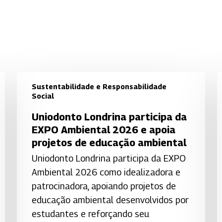
Sustentabilidade e Responsabilidade
Social
Uniodonto
U
Uniodonto Londrina participa da
Londrina
d
EXPO Ambiental 2026 e apoia
participa
S
projetos de educação ambiental
da
J
Uniodonto Londrina participa da EXPO
EXPO
d
Ambiental 2026 como idealizadora e
Ambiental
C
patrocinadora, apoiando projetos de
2026
r
educação ambiental desenvolvidos por
e
c
estudantes e reforçando seu