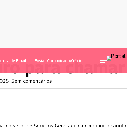
ro para chamar
procurar
conta
atura de Email
Enviar Comunicado/Ofício
Menu
2025
Sem comentários
a, do setor de Serviços Gerais, cuida com muito carinh