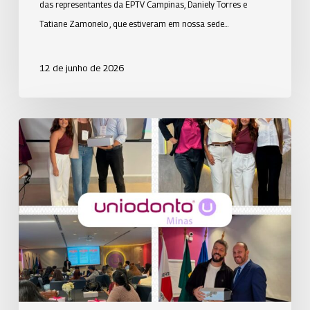
das representantes da EPTV Campinas, Daniely Torres e
Tatiane Zamonelo , que estiveram em nossa sede…
12 de junho de 2026
Uniodonto
Minas
realiza
a
2ª
edição
do
Café
com
RH