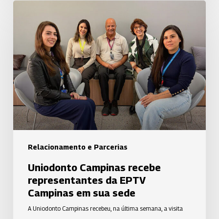
Uniodonto
Campinas
recebe
representantes
da
EPTV
Campinas
em
sua
sede
Relacionamento e Parcerias
Uniodonto Campinas recebe
representantes da EPTV
Campinas em sua sede
A Uniodonto Campinas recebeu, na última semana, a visita