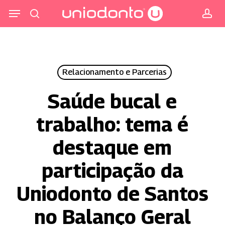
Pular
Menu
para
procurar
co
o
conteúdo
principal
Relacionamento e Parcerias
Saúde bucal e
trabalho: tema é
destaque em
participação da
Uniodonto de Santos
no Balanço Geral