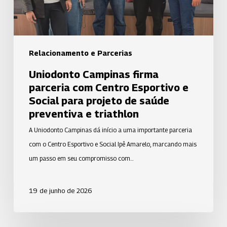
e
Social
para
projeto
Relacionamento e Parcerias
de
Uniodonto Campinas firma
saúde
parceria com Centro Esportivo e
preventiva
Social para projeto de saúde
e
preventiva e triathlon
triathlon
A Uniodonto Campinas dá início a uma importante parceria
com o Centro Esportivo e Social Ipê Amarelo, marcando mais
um passo em seu compromisso com…
19 de junho de 2026