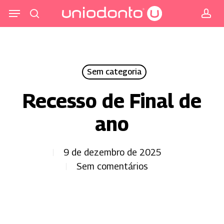
Pular
Menu
para
procurar
co
o
conteúdo
principal
Sem categoria
Recesso de Final de
ano
9 de dezembro de 2025
Sem comentários