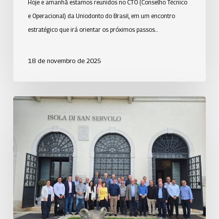
Hoje e amanhã estamos reunidos no CTO (Conselho Técnico
e Operacional) da Uniodonto do Brasil, em um encontro
estratégico que irá orientar os próximos passos…
18 de novembro de 2025
Uniodonto
participa
de
Intercâmbio
Técnico
na
Itália,
fortalecendo
a