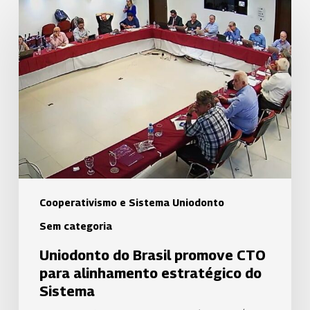
Uniodonto
do
Brasil
promove
CTO
para
alinhamento
estratégico
do
Sistema
Cooperativismo e Sistema Uniodonto
Sem categoria
Uniodonto do Brasil promove CTO
para alinhamento estratégico do
Sistema