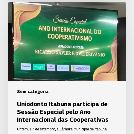
Uniodonto
Itabuna
participa
de
Sessão
Especial
pelo
Ano
Internacional
das
Cooperativas
Sem categoria
Uniodonto Itabuna participa de
Sessão Especial pelo Ano
Internacional das Cooperativas
Ontem, 17 de setembro, a Câmara Municipal de Itabuna