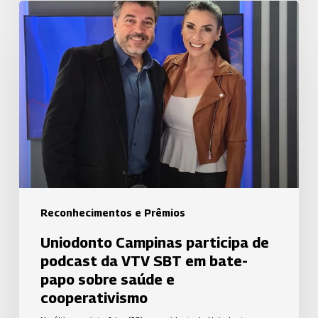
Uniodonto
Campinas
participa
de
podcast
da
VTV
SBT
em
bate-
papo
Reconhecimentos e Prêmios
sobre
Uniodonto Campinas participa de
saúde
podcast da VTV SBT em bate-
e
papo sobre saúde e
cooperativismo
cooperativismo