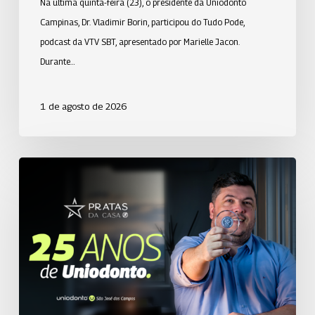
Na última quinta-feira (23), o presidente da Uniodonto
Campinas, Dr. Vladimir Borin, participou do Tudo Pode,
podcast da VTV SBT, apresentado por Marielle Jacon.
Durante…
1 de agosto de 2026
Uniodonto
de
São
José
dos
Campos
homenageia
colaborador