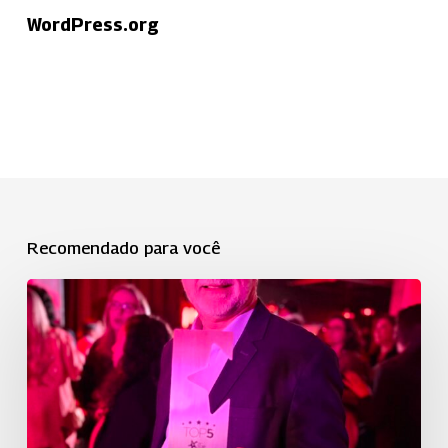
WordPress.org
Recomendado para você
Uniodonto
está
entre
as
Top
5