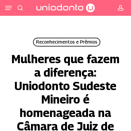
Pular
Menu
para
procurar
co
o
conteúdo
principal
Reconhecimentos e Prêmios
Mulheres que fazem
a diferença:
Uniodonto Sudeste
Mineiro é
homenageada na
Câmara de Juiz de