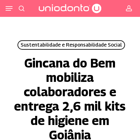
Pular
Menu
para
procurar
co
o
conteúdo
principal
Sustentabilidade e Responsabilidade Social
Gincana do Bem
mobiliza
colaboradores e
entrega 2,6 mil kits
de higiene em
Goiânia