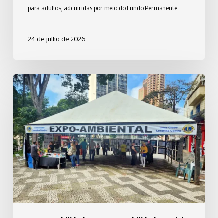
para adultos, adquiridas por meio do Fundo Permanente…
24 de julho de 2026
Uniodonto
Londrina
participa
da
EXPO
Ambiental
2026
e
apoia
projetos
de