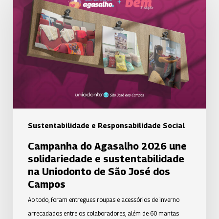
Agasalho
2026
une
solidariedade
e
sustentabilidade
na
Uniodonto
de
Sustentabilidade e Responsabilidade Social
São
Campanha do Agasalho 2026 une
José
solidariedade e sustentabilidade
dos
na Uniodonto de São José dos
Campos
Campos
Ao todo, foram entregues roupas e acessórios de inverno
arrecadados entre os colaboradores, além de 60 mantas