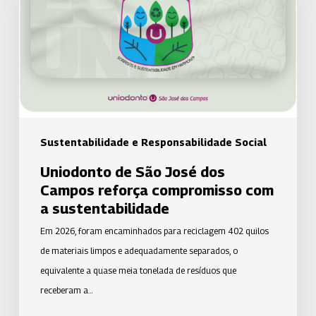
dos
Campos
reforça
compromisso
com
a
sustentabilidade
Sustentabilidade e Responsabilidade Social
Uniodonto de São José dos
Campos reforça compromisso com
a sustentabilidade
Em 2026, foram encaminhados para reciclagem 402 quilos
de materiais limpos e adequadamente separados, o
equivalente a quase meia tonelada de resíduos que
receberam a…