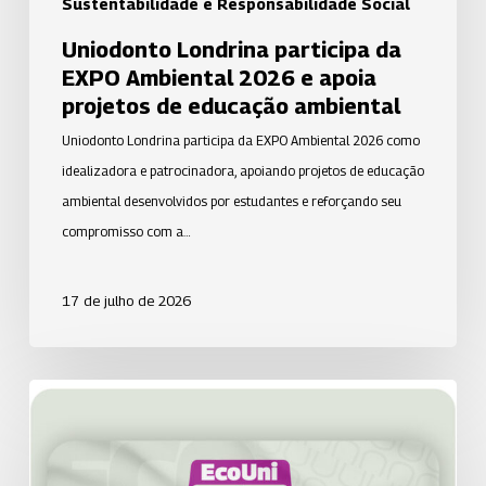
Sustentabilidade e Responsabilidade Social
educação
Uniodonto Londrina participa da
ambiental
EXPO Ambiental 2026 e apoia
projetos de educação ambiental
Uniodonto Londrina participa da EXPO Ambiental 2026 como
idealizadora e patrocinadora, apoiando projetos de educação
ambiental desenvolvidos por estudantes e reforçando seu
compromisso com a…
17 de julho de 2026
Uniodonto
de
São
José