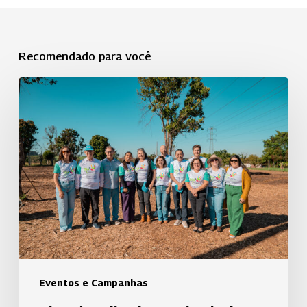
Recomendado para você
Dia
C
é
realizado
em
Piracicaba
Eventos e Campanhas