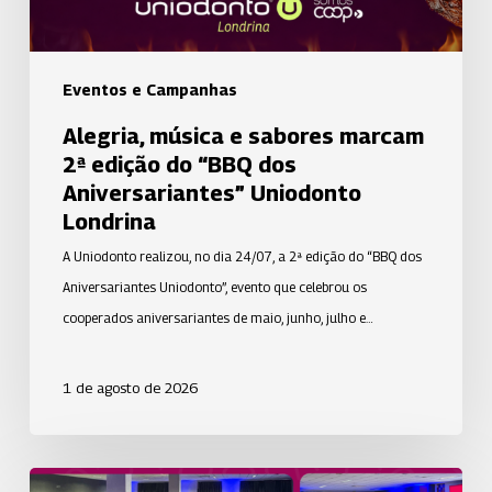
“BBQ
dos
Aniversariantes”
Eventos e Campanhas
Uniodonto
Alegria, música e sabores marcam
Londrina
2ª edição do “BBQ dos
Aniversariantes” Uniodonto
Londrina
A Uniodonto realizou, no dia 24/07, a 2ª edição do “BBQ dos
Aniversariantes Uniodonto”, evento que celebrou os
cooperados aniversariantes de maio, junho, julho e…
1 de agosto de 2026
A