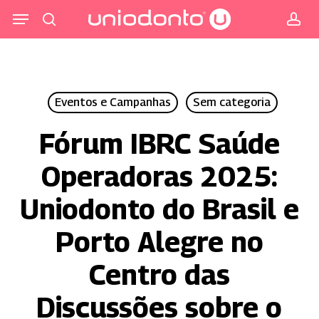
Pular
Menu
para
procurar
co
o
conteúdo
principal
Eventos e Campanhas
Sem categoria
Fórum IBRC Saúde
Operadoras 2025:
Uniodonto do Brasil e
Porto Alegre no
Centro das
Discussões sobre o