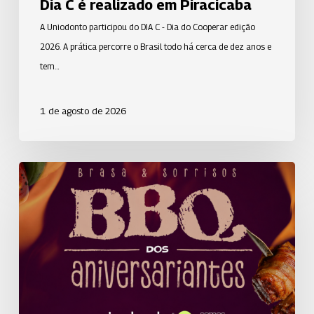
Dia C é realizado em Piracicaba
A Uniodonto participou do DIA C - Dia do Cooperar edição
2026. A prática percorre o Brasil todo há cerca de dez anos e
tem…
1 de agosto de 2026
Alegria,
música
e
sabores
marcam
2ª
edição
do