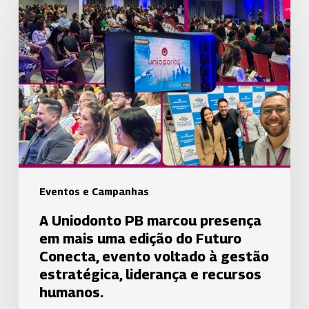
Uniodonto
PB
marcou
presença
em
mais
uma
edição
do
Futuro
Eventos e Campanhas
Conecta,
A Uniodonto PB marcou presença
evento
em mais uma edição do Futuro
voltado
Conecta, evento voltado à gestão
à
estratégica, liderança e recursos
gestão
humanos.
estratégica,