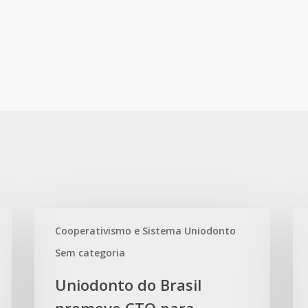
Uniodonto
Un
Cooperativismo e Sistema Uniodonto
do
par
Brasil
de
Sem categoria
promove
Int
Uniodonto do Brasil
CTO
Téc
para
na