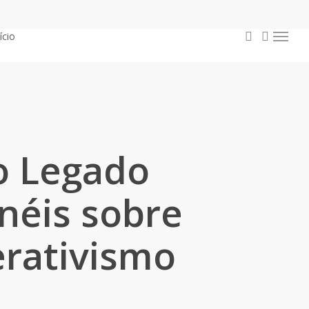
procurar
conta
ício
Menu
do Legado
néis sobre
erativismo