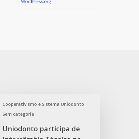
WordPress.org
iodonto
Cooperativismo e Sistema Uniodonto
ticipa
Sem categoria
ercâmbio
Uniodonto participa de
nico