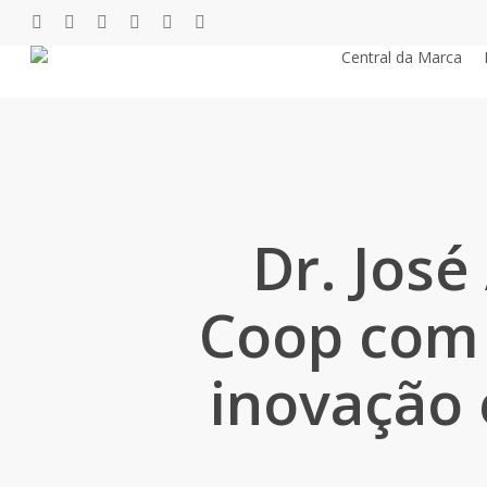
Pular
twitter
facebook
youtube
instagram
phone
email
para
Central da Marca
o
conteúdo
principal
Dr. José
Coop com 
inovação 