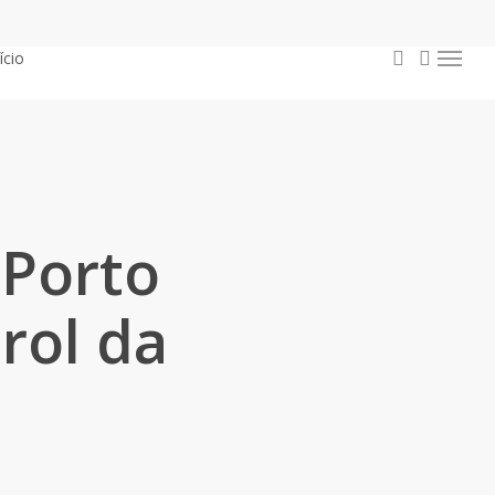
procurar
conta
ício
Menu
 Porto
rol da