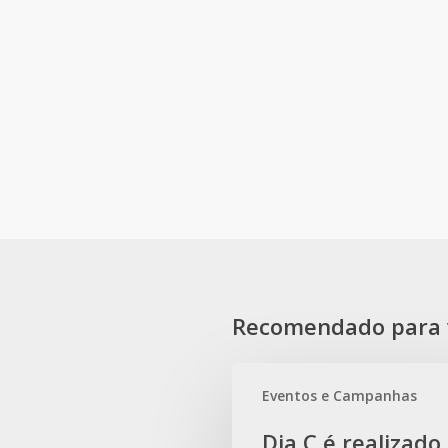
Recomendado para 
Dia
Eventos e Campanhas
C
é
Dia C é realizado