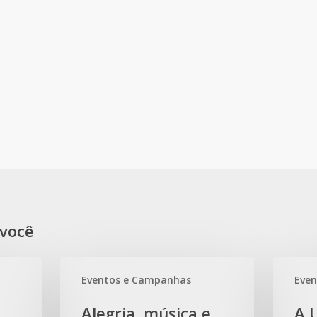
você
Alegria,
A
Eventos e Campanhas
Eve
música
Uniodont
e
PB
Alegria, música e
A 