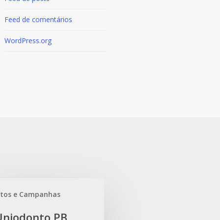
Feed de comentários
WordPress.org
ntos e Campanhas
o
Uniodonto PB