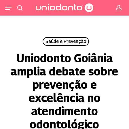
Pular
Menu
para
procurar
co
o
conteúdo
principal
Saúde e Prevenção
Uniodonto Goiânia
amplia debate sobre
prevenção e
excelência no
atendimento
odontológico