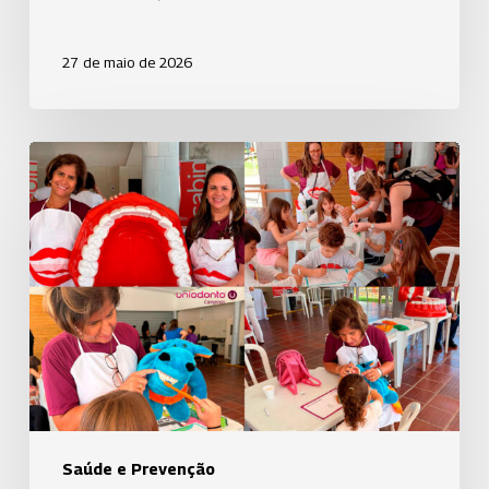
27 de maio de 2026
ASP
da
Uniodonto
Campinas
participa
da
ação
educativa
em
parceria
com
Saúde e Prevenção