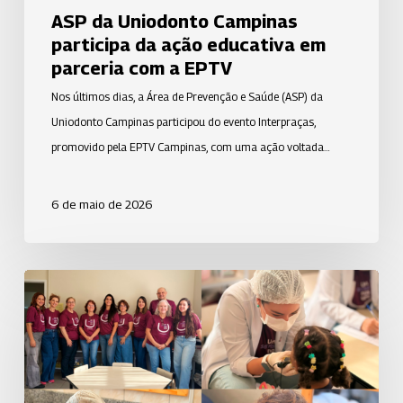
a
ASP da Uniodonto Campinas
EPTV
participa da ação educativa em
parceria com a EPTV
Nos últimos dias, a Área de Prevenção e Saúde (ASP) da
Uniodonto Campinas participou do evento Interpraças,
promovido pela EPTV Campinas, com uma ação voltada…
6 de maio de 2026
Área
de
Prevenção
e
Saúde