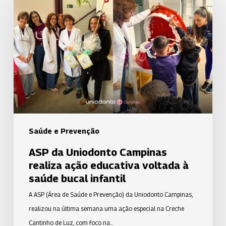
da
Uniodonto
Campinas
realiza
ação
educativa
voltada
à
saúde
bucal
Saúde e Prevenção
infantil
ASP da Uniodonto Campinas
realiza ação educativa voltada à
saúde bucal infantil
A ASP (Área de Saúde e Prevenção) da Uniodonto Campinas,
realizou na última semana uma ação especial na Creche
Cantinho de Luz, com foco na…