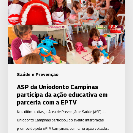
Uniodonto
Campinas
participa
da
ação
educativa
em
parceria
com
Saúde e Prevenção
a
ASP da Uniodonto Campinas
EPTV
participa da ação educativa em
parceria com a EPTV
Nos últimos dias, a Área de Prevenção e Saúde (ASP) da
Uniodonto Campinas participou do evento Interpraças,
promovido pela EPTV Campinas, com uma ação voltada…