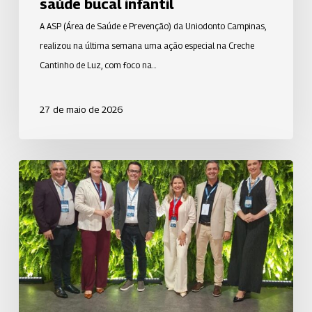
saúde bucal infantil
A ASP (Área de Saúde e Prevenção) da Uniodonto Campinas,
realizou na última semana uma ação especial na Creche
Cantinho de Luz, com foco na…
27 de maio de 2026
Uniodonto
Goiânia
amplia
debate
sobre
prevenção
e
excelência