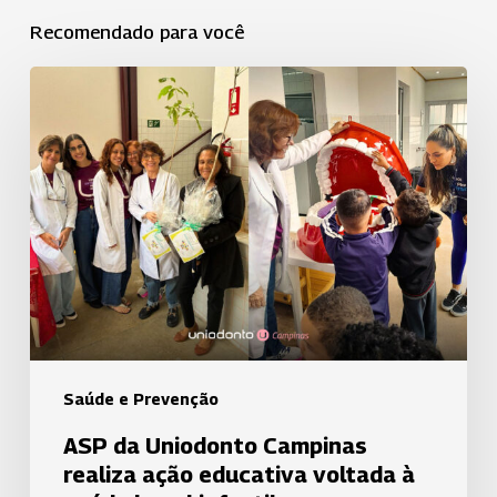
Recomendado para você
ASP
da
Uniodonto
Campinas
realiza
ação
educativa
voltada
à
saúde
bucal
Saúde e Prevenção
infantil
ASP da Uniodonto Campinas
realiza ação educativa voltada à