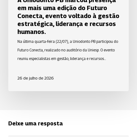
A Uniodonto PB marcou presença
evento
em mais uma edição do Futuro
voltado
Conecta, evento voltado à gestão
à
estratégica, liderança e recursos
gestão
humanos.
estratégica,
Na última quarta-feira (22/07), a Uniodonto PB participou do
liderança
Futuro Conecta, realizado no auditório da Uniesp. O evento
e
reuniu especialistas em gestão, liderança e recursos…
recursos
humanos.
26 de julho de 2026
Deixe uma resposta