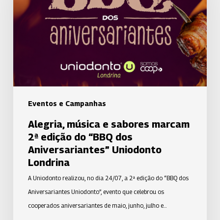
sabores
marcam
2ª
edição
do
“BBQ
dos
Aniversariantes”
Eventos e Campanhas
Uniodonto
Alegria, música e sabores marcam
Londrina
2ª edição do “BBQ dos
Aniversariantes” Uniodonto
Londrina
A Uniodonto realizou, no dia 24/07, a 2ª edição do “BBQ dos
Aniversariantes Uniodonto”, evento que celebrou os
cooperados aniversariantes de maio, junho, julho e…