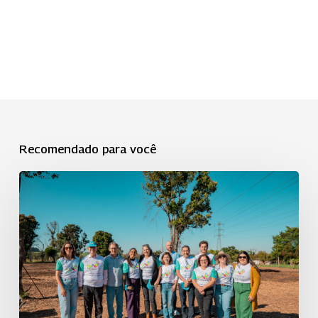
Recomendado para você
Dia
C
é
realizado
em
Piracicaba