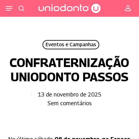
Pular
Menu
para
procurar
co
o
conteúdo
principal
Eventos e Campanhas
CONFRATERNIZAÇÃO
UNIODONTO PASSOS
13 de novembro de 2025
Sem comentários