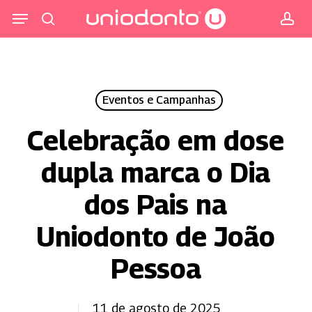
Pular
Menu
para
procurar
co
o
conteúdo
principal
Eventos e Campanhas
Celebração em dose
dupla marca o Dia
dos Pais na
Uniodonto de João
Pessoa
11 de agosto de 2025