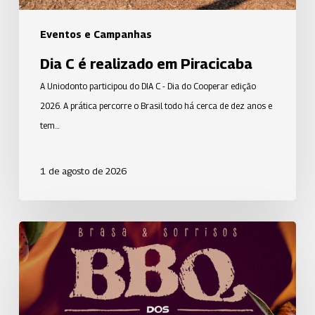
Eventos e Campanhas
Dia C é realizado em Piracicaba
A Uniodonto participou do DIA C - Dia do Cooperar edição
2026. A prática percorre o Brasil todo há cerca de dez anos e
tem…
1 de agosto de 2026
Alegria,
música
e
sabores
marcam