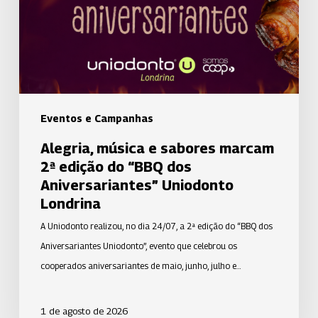
2ª
edição
do
“BBQ
dos
Aniversariantes”
Eventos e Campanhas
Uniodonto
Alegria, música e sabores marcam
Londrina
2ª edição do “BBQ dos
Aniversariantes” Uniodonto
Londrina
A Uniodonto realizou, no dia 24/07, a 2ª edição do “BBQ dos
Aniversariantes Uniodonto”, evento que celebrou os
cooperados aniversariantes de maio, junho, julho e…
1 de agosto de 2026