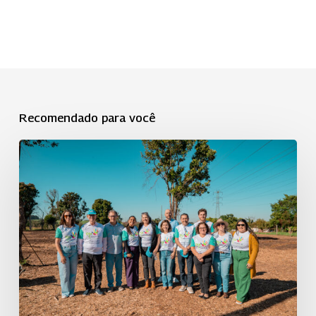
Recomendado para você
Dia
C
é
realizado
em
Piracicaba