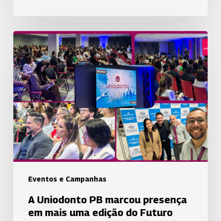
A
Uniodonto
PB
marcou
presença
em
mais
uma
edição
do
Futuro
Eventos e Campanhas
Conecta,
A Uniodonto PB marcou presença
evento
em mais uma edição do Futuro
voltado