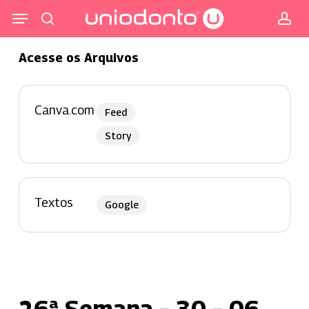
Pular
Menu
para
procurar
co
o
Acesse os Arquivos
conteúdo
principal
Canva.com
Feed
Story
Textos
Google
26ª Semana – 30 – 06