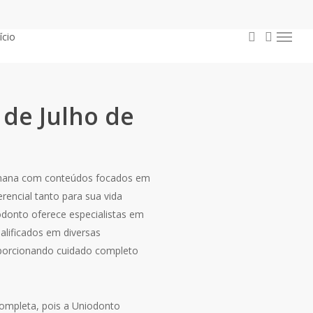
procurar
conta
ício
Menu
 de Julho de
emana com conteúdos focados em
encial tanto para sua vida
odonto oferece especialistas em
alificados em diversas
roporcionando cuidado completo
completa, pois a Uniodonto