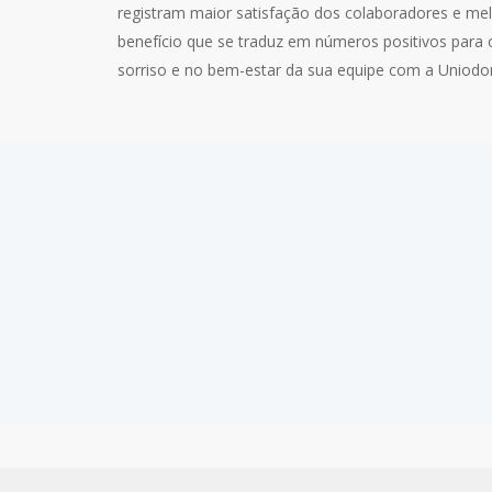
registram maior satisfação dos colaboradores e me
benefício que se traduz em números positivos para o
sorriso e no bem-estar da sua equipe com a Uniodo
Arquivos Originais
Sem número da ANS ou nome da Singular