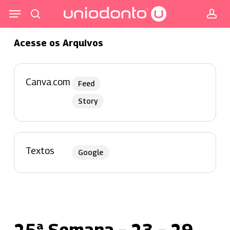
Pular
Menu
para
procurar
co
o
Acesse os Arquivos
conteúdo
principal
Canva.com
Feed
Story
Textos
Google
25ª Semana – 23 – 29