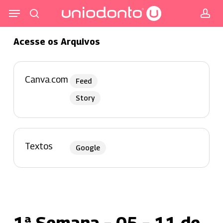
Pular
Menu
para
procurar
co
o
Acesse os Arquivos
conteúdo
principal
Canva.com
Feed
Story
Textos
Google
1ª Semana – 05 – 11 de