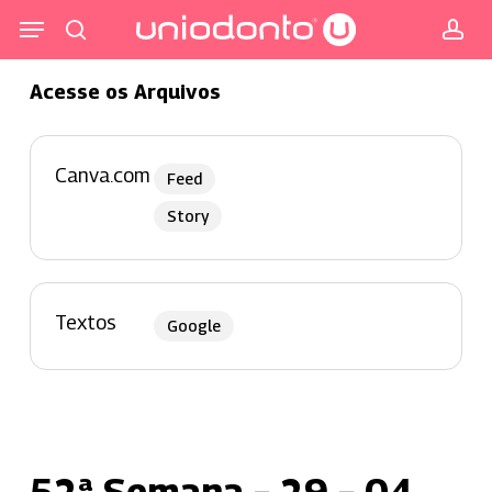
Pular
Menu
para
procurar
co
o
Acesse os Arquivos
conteúdo
principal
Canva.com
Feed
Story
Textos
Google
52ª Semana – 29 – 04