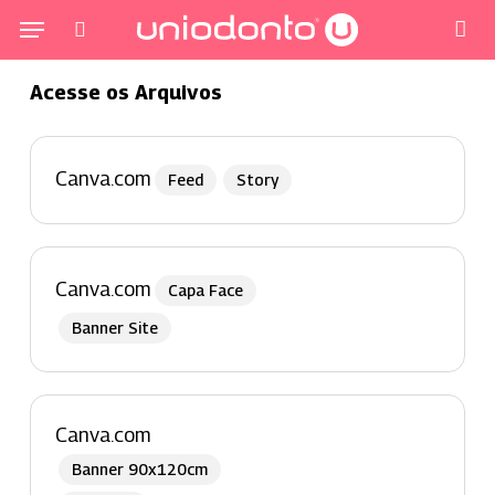
Pular
Menu
para
procurar
co
o
Acesse os Arquivos
conteúdo
principal
Canva.com
Feed
Story
Canva.com
Capa Face
Banner Site
Canva.com
Banner 90x120cm