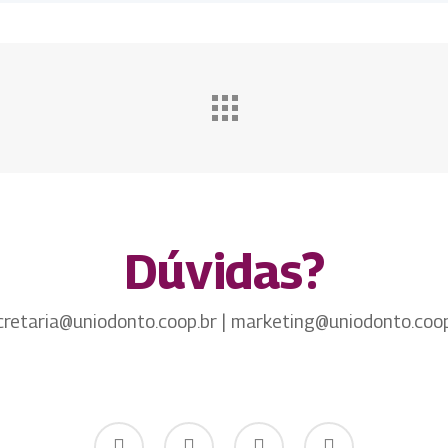
Dúvidas?
cretaria@uniodonto.coop.br | marketing@uniodonto.coop
twitter
facebook
youtube
instagram