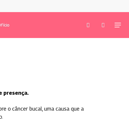
procurar
conta
fício
Menu
e presença.
bre o câncer bucal, uma causa que a
o.