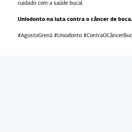
cuidado com a saúde bucal.
Uniodonto na luta contra o câncer de boca
#AgostoGrená #Uniodonto #ContraOCâncerBu
Arquivos Originais
Sem número da ANS ou nome da Singular