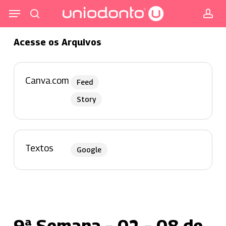
Pular
Menu
para
procurar
co
o
Acesse os Arquivos
conteúdo
principal
Canva.com
Feed
Story
Textos
Google
9ª Semana – 02 – 08 de