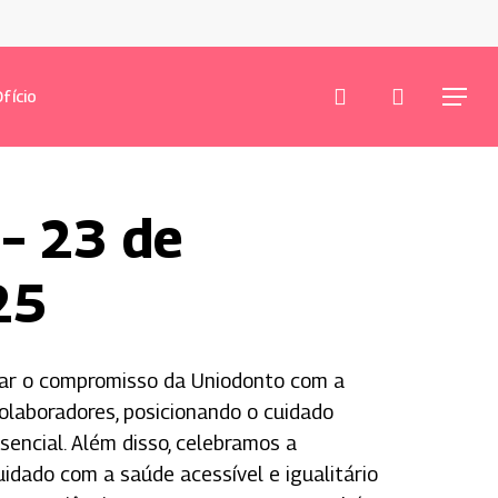
procurar
conta
fício
Menu
– 23 de
25
çar o compromisso da Uniodonto com a
colaboradores, posicionando o cuidado
encial. Além disso, celebramos a
uidado com a saúde acessível e igualitário