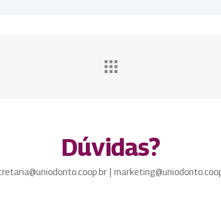
Dúvidas?
cretaria@uniodonto.coop.br | marketing@uniodonto.coop