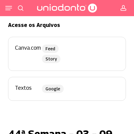
Pular
Menu
para
procurar
co
o
Acesse os Arquivos
conteúdo
principal
Canva.com
Feed
Story
Textos
Google
44ª Semana – 03 – 09