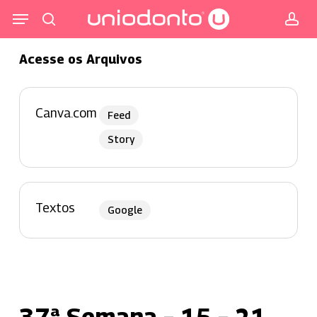
Pular
Menu
para
procurar
co
o
Acesse os Arquivos
conteúdo
principal
Canva.com
Feed
Story
Textos
Google
37ª Semana – 15 – 21