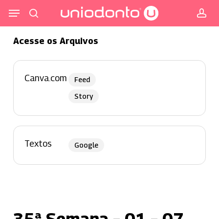
Pular
Menu
para
procurar
co
o
Acesse os Arquivos
conteúdo
principal
Canva.com
Feed
Story
Textos
Google
35ª Semana – 01 – 07