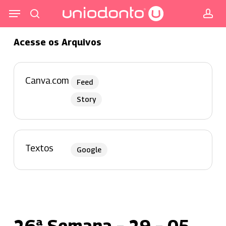
Pular
Menu
para
procurar
co
o
Acesse os Arquivos
conteúdo
principal
Canva.com
Feed
Story
Textos
Google
26ª Semana – 29 – 05