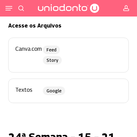
Pular
Menu
para
procurar
co
o
Acesse os Arquivos
conteúdo
principal
Canva.com
Feed
Story
Textos
Google
24ª Semana – 15 – 21