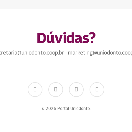
Dúvidas?
cretaria@uniodonto.coop.br | marketing@uniodonto.coop
twitter
facebook
youtube
instagram
© 2026 Portal Uniodonto.