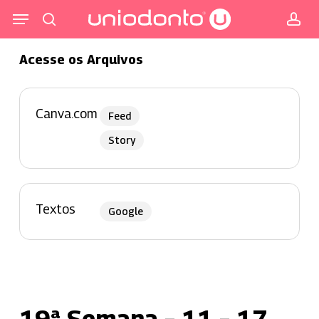
Pular
Menu
para
procurar
co
o
Acesse os Arquivos
conteúdo
principal
Canva.com
Feed
Story
Textos
Google
19ª Semana – 11 – 17