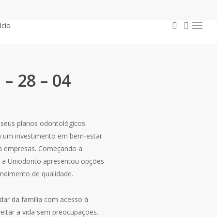
procurar
conta
ício
Menu
– 28 – 04
seus planos odontológicos
m um investimento em bem-estar
ara empresas. Começando a
, a Uniodonto apresentou opções
ndimento de qualidade.
dar da família com acesso à
veitar a vida sem preocupações.