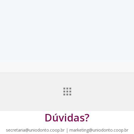
Arquivos Originais
Sem número da ANS ou nome da Singular
Dúvidas?
secretaria@uniodonto.coop.br | marketing@uniodonto.coop.br