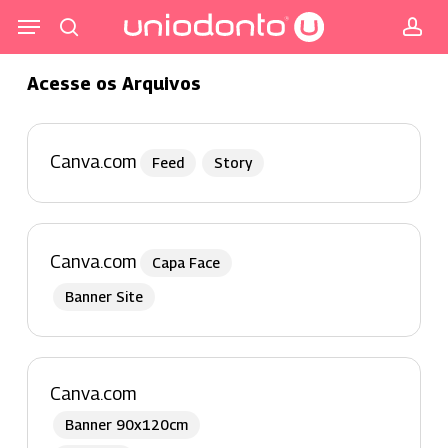
Pular
Menu
para
procurar
co
o
Acesse os Arquivos
conteúdo
principal
Canva.com
Feed
Story
Canva.com
Capa Face
Banner Site
Canva.com
Banner 90x120cm