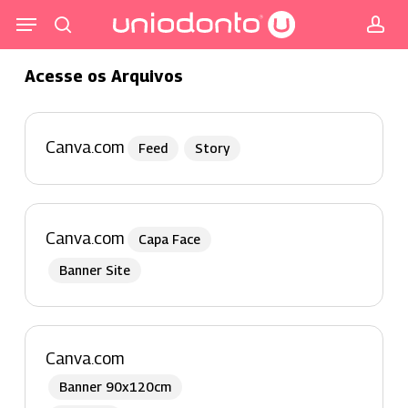
Pular
Menu
para
procurar
co
o
Acesse os Arquivos
conteúdo
principal
Canva.com
Feed
Story
Canva.com
Capa Face
Banner Site
Canva.com
Banner 90x120cm