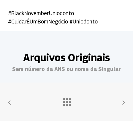
#BlackNovemberUniodonto
#CuidarÉUmBomNegócio #Uniodonto
Arquivos Originais
Sem número da ANS ou nome da Singular