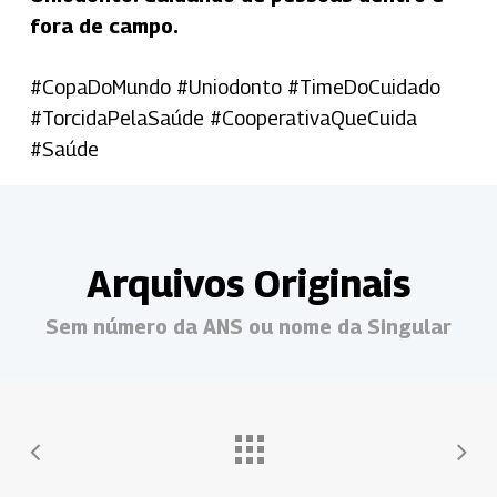
fora de campo.
#CopaDoMundo #Uniodonto #TimeDoCuidado
#TorcidaPelaSaúde #CooperativaQueCuida
#Saúde
Arquivos Originais
Sem número da ANS ou nome da Singular