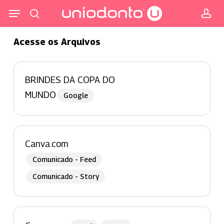
Pular
Menu
para
procurar
co
o
Acesse os Arquivos
conteúdo
principal
BRINDES DA COPA DO
MUNDO
Google
Canva.com
Comunicado - Feed
Comunicado - Story