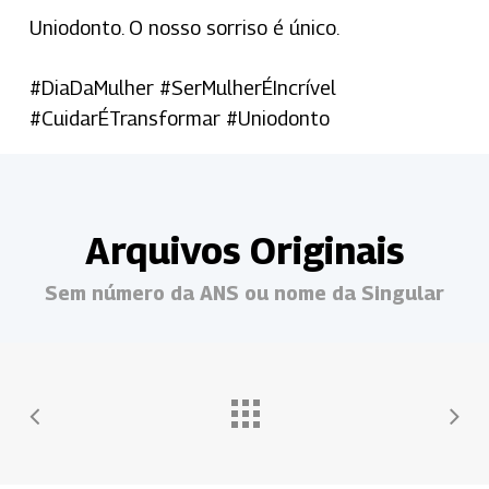
Uniodonto. O nosso sorriso é único.
#DiaDaMulher #SerMulherÉIncrível
#CuidarÉTransformar #Uniodonto
Arquivos Originais
Sem número da ANS ou nome da Singular