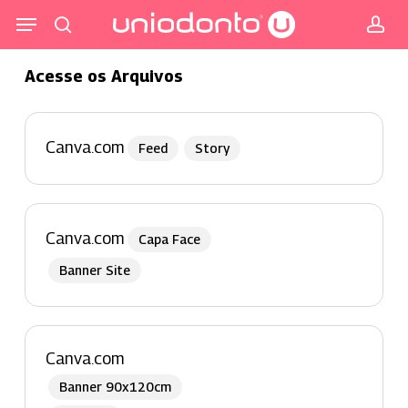
Pular
Menu
para
procurar
co
o
Acesse os Arquivos
conteúdo
principal
Canva.com
Feed
Story
Canva.com
Capa Face
Banner Site
Canva.com
Banner 90x120cm