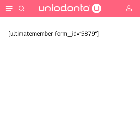
Pular
Menu
para
procurar
co
o
conteúdo
[ultimatemember form_id=”5879″]
principal