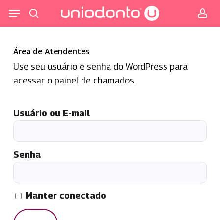
Pular
Menu
para
procurar
co
o
conteúdo
Área de Atendentes
principal
Use seu usuário e senha do WordPress para
acessar o painel de chamados.
Usuário ou E-mail
Senha
Manter conectado