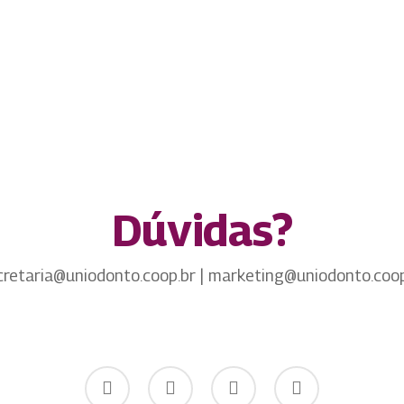
Dúvidas?
cretaria@uniodonto.coop.br | marketing@uniodonto.coop
twitter
facebook
youtube
instagram