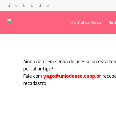
Pular
twitter
facebook
youtube
instagram
phone
email
para
o
Central da Marca
Notí
conteúdo
principal
Ainda não tem senha de acesso ou está te
Pressione Enter para pesquisar ou ESC para
portal antigo?
Fale com
yago@uniodonto.coop.br
recebe
recadastro.